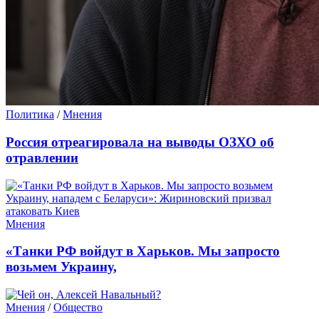
Политика
/
Мнения
Россия отреагировала на выводы ОЗХО об
отравлении
Мнения
«Танки РФ войдут в Харьков. Мы запросто
возьмем Украину,
Мнения
/
Общество