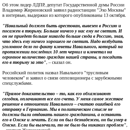
Об этом лидер ЛДПР, депутат Государственной думы России
Владимир Жириновский заявил радиостанции "Эхо Москвы"
в интервью, выдержки из которого опубликованы 13 октября.
"Навальный должен быть арестован, вывезен в Россию и
посажен в тюрьму. Больше ничего у нас ему не светит. И
он не приедет больше никогда больше сюда в Россию, зная,
что здесь ему ничего хорошего не светит. Надо возбудить
уголовное дело по факту клеветы Навального, который на
протяжении последних 10 лет чернил и клеветал на
огромное количество граждан нашей страны, и посадить
его в тюрьму за это"
, – сказал он.
Российский политик назвал Навального "трусливым
человеком" и заявил о связи оппозиционера с зарубежными
спецслужбами.
"Прямое доказательство – то, как его обхаживают
сегодня, оплачивают все его счета. У меня самое жесткое
решение в отношении Навального – считаю ошибкой его
отправку в Германию. Мы в политическом смысле не
должны были отдавать нашего гражданина, а оставить
его в Омске и лечить. Если он был безнадежен, он бы умер в
Омске. Если бы вылечили, то не было бы никаких проблем"
,