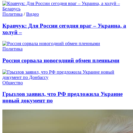
Политика
/
Видео
Кравчук: Для России сегодня враг – Украина, а
холуй –
Политика
Россия сорвала новогодний обмен пленными
Общество
Грызлов заявил, что РФ предложила Украине
новый документ по