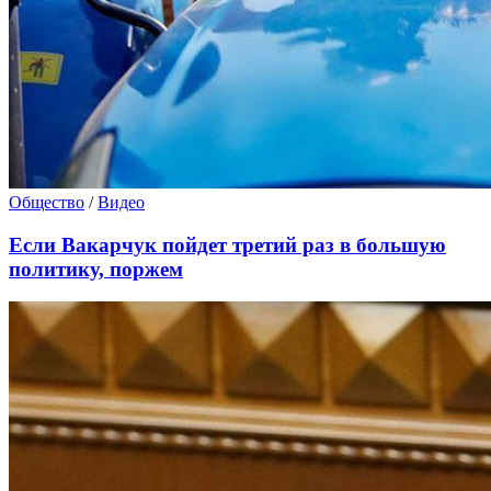
Общество
/
Видео
Если Вакарчук пойдет третий раз в большую
политику, поржем