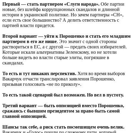
Первый — стать партнером «Слуги народа».
Обе партии
новые, без шлейфа коррупционных скандалов и длинной
истории в украинской политике. Но зачем партнеры «СН»,
если есть свое большинство? А делить ответственность с
партией власти придется.
Второй вариант — уйти к Порошенко и стать его младшим
партнером в его же нише
. Это значит с одной стороны
раствориться в ЕС, а с другой — предать своих избирателей.
Которые искали альтернативы Зеленскому, но не хотели
больше видеть во власти старые элиты, погрязшие в
скандалах.
То есть и тут никаких перспектив.
Хотя во время выборов
Вакарчук отчасти транслировал заявления Порошенко,
призывая голосовать «не по приколу».
То есть такой сценарий был возможен. Но вел в пустоту.
Третий вариант — быть оппозицией вместо Порошенко,
сражаясь с бывшим президентом за право быть самой
главной оппозицией.
Шансы так себе, а риск стать посмешищем очень велик.
Вакарчук и «Голос» пошли по сложному пути, который