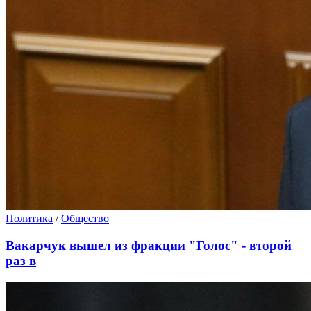
Политика
/
Общество
Вакарчук вышел из фракции "Голос" - второй
раз в