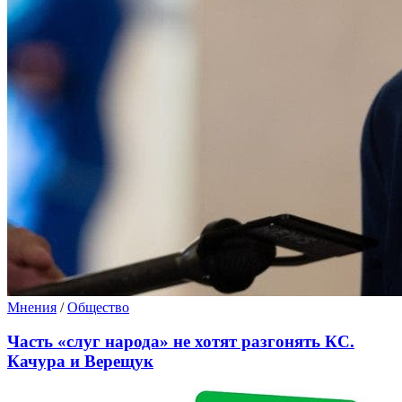
Мнения
/
Общество
Часть «слуг народа» не хотят разгонять КС.
Качура и Верещук