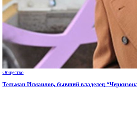
Общество
Тельман Исмаилов, бывший владелец “Черкизона