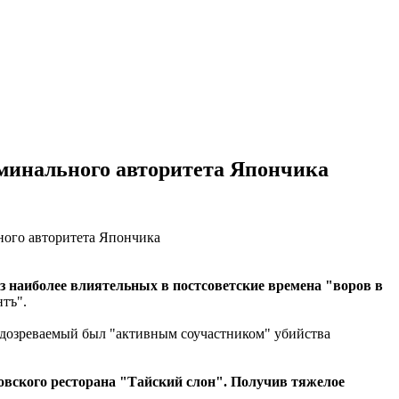
иминального авторитета Япончика
 наиболее влиятельных в постсоветские времена "воров в
нтъ".
дозреваемый был "активным соучастником" убийства
ковского ресторана "Тайский слон". Получив тяжелое