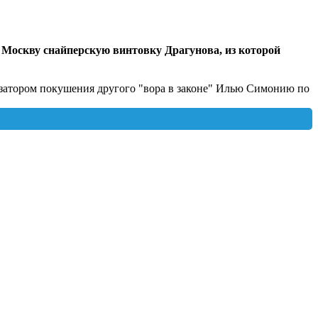
в Москву снайперскую винтовку Драгунова, из которой
низатором покушения другого "вора в законе" Илью Симонию по