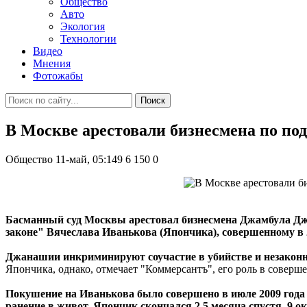
Общество
Авто
Экология
Технологии
Видео
Мнения
Фотожабы
Поиск
В Москве арестовали бизнесмена по по
Общество
11-май, 05:149
6 150
0
Басманный суд Москвы арестовал бизнесмена Джамбула Джан
законе" Вячеслава Иванькова (Япончика), совершенному в 
Джанашии инкриминируют соучастие в убийстве и незакон
Япончика, однако, отмечает "Коммерсантъ", его роль в соверш
Покушение на Иванькова было совершено в июле 2009 года 
ранение в живот, Япончик скончался 2,5 месяца спустя, 9 ок