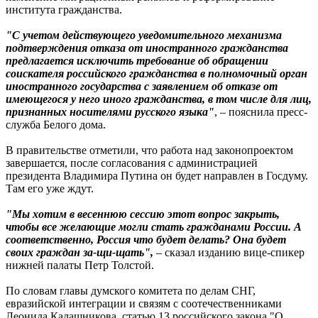
института гражданства.
"С учетом действующего уведомительного механизма
подтверждения отказа от иностранного гражданства
предлагается исключить требование об обращении
соискателя российского гражданства в полномочный орган
иностранного государства с заявлением об отказе от
имеющегося у него иного гражданства, в том числе для лиц,
признанных носителями русского языка"
, – пояснила пресс-
служба Белого дома.
В правительстве отметили, что работа над законопроектом
завершается, после согласования с администрацией
президента Владимира Путина он будет направлен в Госдуму.
Там его уже ждут.
"Мы хотим в весеннюю сессию этот вопрос закрыть,
чтобы все желающие могли стать гражданами России. А
соответственно, Россия что будет делать? Она будет
своих граждан за-щи-щать",
– сказал изданию вице-спикер
нижней палаты Петр Толстой.
По словам главы думского комитета по делам СНГ,
евразийской интеграции и связям с соотечественниками
Леонида Калашникова, статью 13 российского закона "О