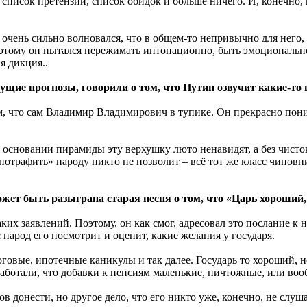
, список претензий, список обидок и больше ничего. И, конечно,
 очень сильно волновался, что в общем-то непривычно для него
 Поэтому он пытался пережимать интонационно, быть эмоционально
я дикция..
ущие прогнозы, говорили о том, что Путин озвучит какие-т
 что сам Владимир Владимирович в тупике. Он прекрасно понима
 основании пирамиды эту верхушку люто ненавидят, а без чисток
потрафить» народу никто не позволит – всё тот же класс чиновн
жет быть разыграна старая песня о том, что «Царь хороший,
ких заявлений. Поэтому, он как смог, адресовал это послание к 
 народ его посмотрит и оценит, какие желания у государя.
говые, ипотечные каникулы и так далее. Государь то хороший, но
работали, что добавки к пенсиям маленькие, ничтожные, или воо
в донести, но другое дело, что его никто уже, конечно, не слуша