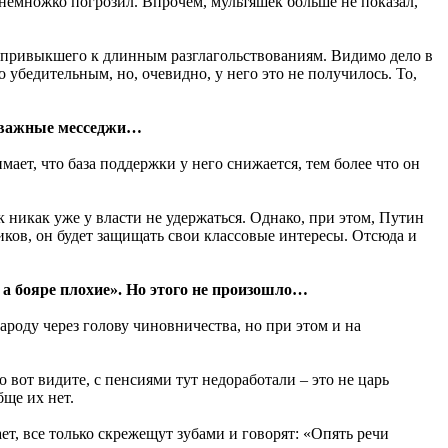
 немножко погрозил. Впрочем, мультяшек больше не показал,
, привыкшего к длинным разглагольствованиям. Видимо дело в
 убедительным, но, очевидно, у него это не получилось. То,
о важные месседжи…
ет, что база поддержки у него снижается, тем более что он
 никак уже у власти не удержаться. Однако, при этом, Путин
иков, он будет защищать свои классовые интересы. Отсюда и
 а бояре плохие». Но этого не произошло…
народу через голову чиновничества, но при этом и на
 вот видите, с пенсиями тут недоработали – это не царь
бще их нет.
ет, все только скрежещут зубами и говорят: «Опять речи