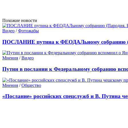
Похожие новости
Видео
/
Фотожабы
ПОСЛАНИЕ путина к ФЕОДАЛьному собранию (П
Мнения
/
Видео
Путин в послании к Федеральному собранию всп
Мнения
/
Общество
«Послание» российских спецслужб и В. Путина ч