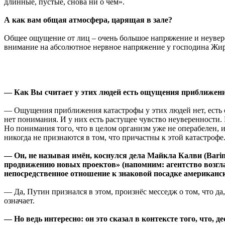
длинные, пустые, снова ни о чём».
А как вам общая атмосфера, царящая в зале?
Общее ощущение от лиц – очень большое напряжение и неувере
внимание на абсолютное нервное напряжение у господина Жир
— Как Вы считает у этих людей есть ощущения приближени
— Ощущения приближения катастрофы у этих людей нет, есть о
нет понимания. И у них есть растущее чувство неуверенности. 
Но понимания того, что в целом организм уже не операбелен, и
никогда не признаются в том, что причастны к этой катастрофе
— Он, не называя имён, коснулся дела Майкла Калви (Bari
продвижению новых проектов» (напомним: агентство возгла
непосредственное отношение к знаковой посадке американс
— Да, Путин признался в этом, произнёс месседж о том, что да
означает.
— Но ведь интересно: он это сказал в контексте того, что,