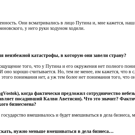
нность. Они всматривались в лицо Путина и, мне кажется, нашл
иновского, у него руки ходуном ходили.
я неизбежной катастрофы, в которую они завели страну?
щущение того, что у Путина и его окружения нет полного поним
И оно хорошо считывается. Но, тем не менее, им кажется, что в 
 этого понимания нет, а уж тем более нет понимания того, что 
.
ngVostok), когда фактически предложил сотрудничество небез
вляет посадивший Калви Аветисян). Что это значит? Фактич
кого бизнесмена?
, государство вмешивалось и будет вмешиваться в дела бизнеса, м
 дескать, нужно меньше вмешиваться в дела бизнеса…