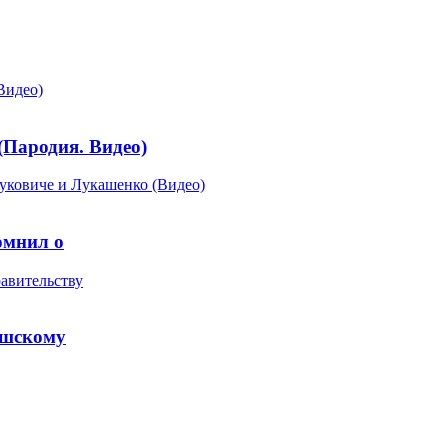
ародия. Видео)
омнил о
ешскому