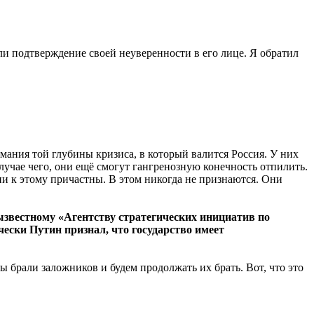
и подтверждение своей неуверенности в его лице. Я обратил
ания той глубины кризиса, в который валится Россия. У них
случае чего, они ещё смогут гангренозную конечность отпилить.
они к этому причастны. В этом никогда не признаются. Они
ызвестному «Агентству стратегических инициатив по
ески Путин признал, что государство имеет
ы брали заложников и будем продолжать их брать. Вот, что это