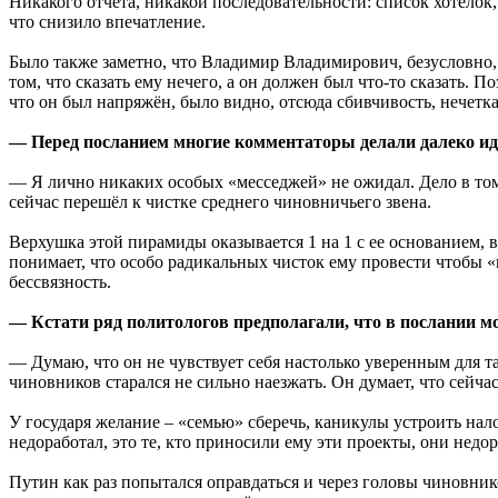
Никакого отчёта, никакой последовательности: список хотелок
что снизило впечатление.
Было также заметно, что Владимир Владимирович, безусловно,
том, что сказать ему нечего, а он должен был что-то сказать.
что он был напряжён, было видно, отсюда сбивчивость, нечетка
— Перед посланием многие комментаторы делали далеко ид
— Я лично никаких особых «месседжей» не ожидал. Дело в том,
сейчас перешёл к чистке среднего чиновничьего звена.
Верхушка этой пирамиды оказывается 1 на 1 с ее основанием, в
понимает, что особо радикальных чисток ему провести чтобы «
бессвязность.
— Кстати ряд политологов предполагали, что в послании мо
— Думаю, что он не чувствует себя настолько уверенным для та
чиновников старался не сильно наезжать. Он думает, что сейчас
У государя желание – «семью» сберечь, каникулы устроить нало
недоработал, это те, кто приносили ему эти проекты, они недо
Путин как раз попытался оправдаться и через головы чиновнико