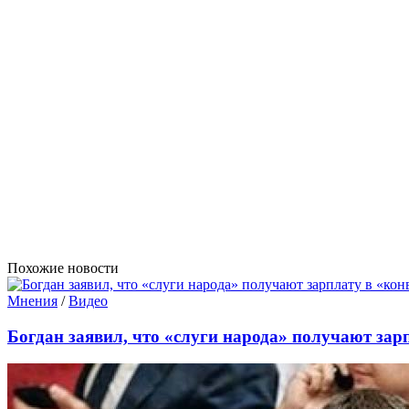
Похожие новости
Мнения
/
Видео
Богдан заявил, что «слуги народа» получают зар