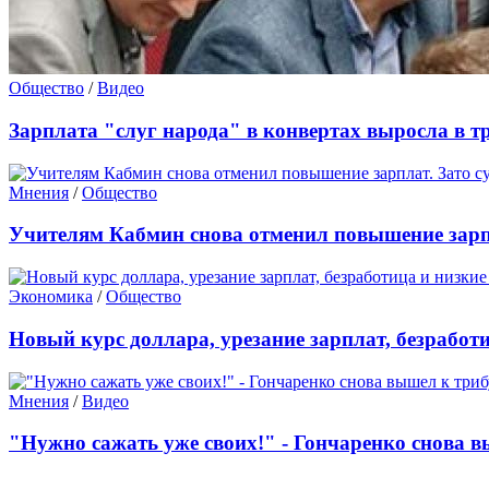
Общество
/
Видео
Зарплата "слуг народа" в конвертах выросла в тр
Мнения
/
Общество
Учителям Кабмин снова отменил повышение зарпл
Экономика
/
Общество
Новый курс доллара, урезание зарплат, безработ
Мнения
/
Видео
"Нужно сажать уже своих!" - Гончаренко снова 