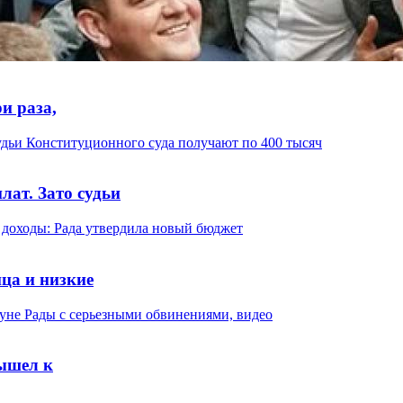
и раза,
ат. Зато судьи
ица и низкие
вышел к