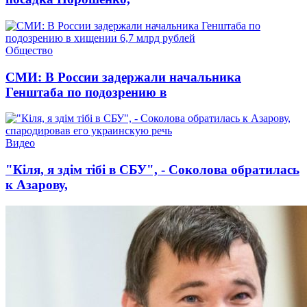
Общество
СМИ: В России задержали начальника
Генштаба по подозрению в
Видео
"Кіля, я здім тібі в СБУ", - Соколова обратилась
к Азарову,