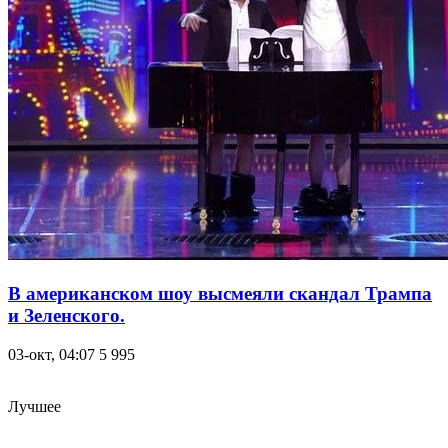
В американском шоу высмеяли скандал Трампа
и Зeлeнскoгo.
03-окт, 04:07
5 995
Лучшее