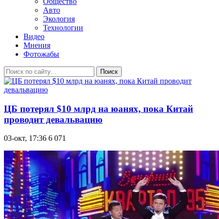
Общество
Авто
Экология
Технологии
Видео
Мнения
Фотожабы
Поиск
ЦБ потерял $10 млрд на юанях, пока Китай
проводит девальвацию
03-окт, 17:36
6 071