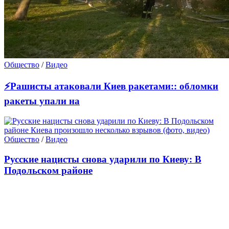
Общество
/
Видео
⚡Рашисты атаковали Киев ракетами:: обломки
ракеты упали на
Общество
/
Видео
Русские нацисты снова ударили по Киеву: В
Подольском районе