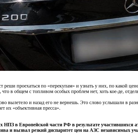
ст реши проехаться по «перекупам» и узнать у них, по какой цен
, что в общем с топливом особых проблем нет, хоть кое-де, отд
ово вылетело и назад его не вернешь. Это слово услышали в разн
ет их «объективная пресса».
ых НПЗ в Европейской части РФ в результате участившихся 
лива и вызвал резкий диспаритет цен на АЗС независимых уч