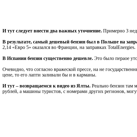
И тут следует внести два важных уточнение.
Примерно 3 неде
В результате, самый дешевый бензин был в Польше на заправ
2,14 «Евро 5» оказался во Франции, на заправках TotalEnergies.
В Испании бензин существенно дешевле.
Это было пераое уточ
Очевидно, что согласно вражеской прессе, на не государственн
цене, то его лапти заливали бы и в карманы.
И тут – возвращаемся к видео из Ялты.
Реально бензин там м
рублей, а машины туристов, с номерами других регионов, могут 