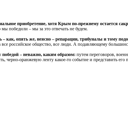
ториальное приобретение, хотя Крым по-прежнему остается са
 мы победили – мы за это отвечать не будем.
 – как, опять же, неясно – репарации, трибуналы и тому подо
 а все российское общество, все люди. А подавляющему большинст
у победой – неважно, каким образом:
путем переговоров, воен
ыть, черно-оранжевую ленту какое-то событие и представить его