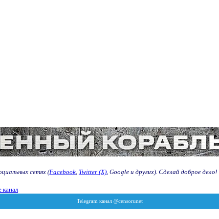
оциальных сетях (
Facebook
,
Twitter (X)
, Google и других). Сделай доброе дело!
 канал