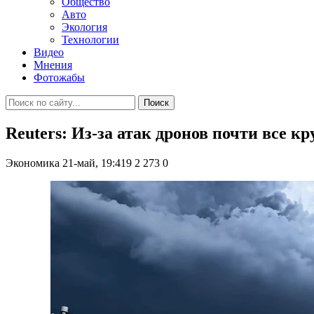
Общество
Авто
Экология
Технологии
Видео
Мнения
Фотожабы
Поиск
Reuters: Из-за атак дронов почти все 
Экономика
21-май, 19:419
2 273
0