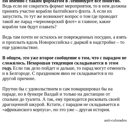
Но именно с таким форматом в Ленинбурге все понятно.
Ведь если не сократить формат мероприятия, то в нем должны
принять участие корабли балтийского флота. А если их
запустить, то тут же возникнет вопрос о том где проводит
такой же парад «черноморский флот» и главное, какие
корабли там будут плавать?
Ведь там почти не осталось не поврежденных посудин, а взять
и проплыть вдоль Новороссийска с дыркой в надстройке – то
еще удовольствие.
В общем, это уже второе сообщение о том, что с парадом не
сложилось. Нехорошая тенденция складывается в этом
году.
Если так дело пойдет и дальше, то парад могут отменить
и в Белгороде. С праздником явно не складывается и по
другой причине.
Прутин бы с удовольствием и сам помаршировал бы на
параде, но в бункере Валдай и только на дистанции от
спальни до туалета. А так, ему приходится рисковать своей
драгоценной шкурой. Кстати, с парадом не складывается и
«африканского корпуса», но это уже – другая история.
anti-colorados