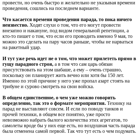
провести, но очень быстро и желательно не указывая времени
проведения, сошлись на последнем варианте.
Что касается времени проведения парада, то пока ничего
неизвестно.
Ходят слухи о том, что его могут провести
внезапно и накануне, под видом генеральной репетиции, а
кто-то пишет о том, что если его проводить именно 9 мая, то
можно это сделать на пару часов раньше, чтобы не нарваться
на ракетный удар.
И тут уже речь идет не о том, что может прилететь прямо в
гущу парадного строя,
а в том что сам царь обязан
присутствовать на этом шабаше, а ему – очень страшно,
поскольку он планирует жить вечно или хотя бы 150 лет.
Именно по этой причине у него уже пропал азарт стоять на
трибуне и сурово смотреть на свои войска.
В общем единственное, о чем уже можно говорить
определенно, так это о формате мероприятия.
Технику на
парад не выставляют совсем. И если по поводу танков и
прочей техники, в общем все понятно, уже просто
невозможно набрать былого количества этих агрегатов, то
самолеты вроде бы у них еще есть, но воздушная часть парада
была отменена самой первой. Так что тут есть о чем подумать.