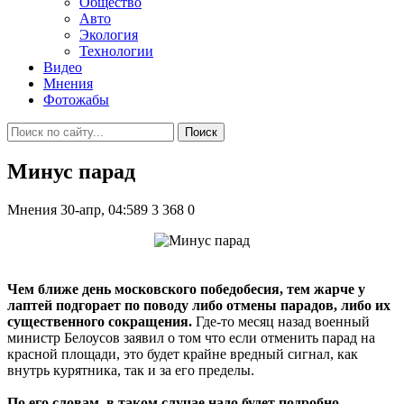
Общество
Авто
Экология
Технологии
Видео
Мнения
Фотожабы
Поиск
Минус парад
Мнения
30-апр, 04:589
3 368
0
Чем ближе день московского победобесия, тем жарче у
лаптей подгорает по поводу либо отмены парадов, либо их
существенного сокращения.
Где-то месяц назад военный
министр Белоусов заявил о том что если отменить парад на
красной площади, это будет крайне вредный сигнал, как
внутрь курятника, так и за его пределы.
По его словам, в таком случае надо будет подробно