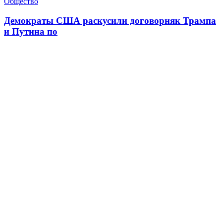
Общество
Демократы США раскусили договорняк Трампа
и Путина по