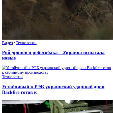
Видео
/
Технологии
Рой дронов и робособака – Украина испытала
новые
Технологии
Устойчивый к РЭБ украинский ударный дрон
Backfire готов к