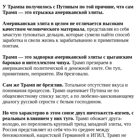
У Трампа получилось с Путиным по той причине, что сам
Трамп — это отрыжка американской элиты.
Американская элита в целом не отличается высоким
качеством человеческого материала
, представляя из себя
зачастую туповатых дельцов, которые сумели найти способ
заработка и свели жизнь к зарабатыванию и примитивным
понтам.
Трамп — это задворки американской элиты с цыганским
барокко и интеллектом чихуа.
Трамп презираем в
американской политической и денежной элите. Он туп,
примитивен, неприятен. Им брезговали.
Сам же Трамп не брезглив.
Тотальное отсутствие вкуса и
понимания процессов. Трамп оценивает Путина не по
общеизвестному списку заслуг, а по любезно-заискивающему
диалогу русской серости с белым господином.
Но что характерно в этом союзе двух ничтожеств-изгоев, с
реальным влиянием у них туго.
Трамп обожает друга-
володю, но переломить крупный тренд западной элиты, что
Россия представляет из себя что-то среднее между
бензоколонкой, нацистской Германией и ИГИЛ, Трамп не