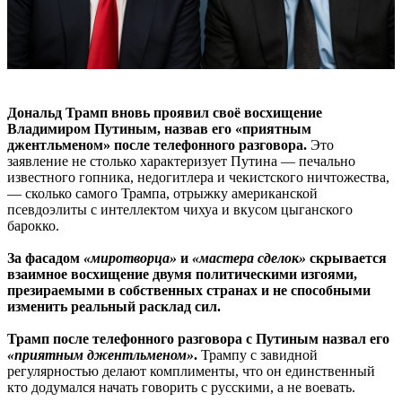
Дональд Трамп вновь проявил своё восхищение
Владимиром Путиным, назвав его «приятным
джентльменом» после телефонного разговора.
Это
заявление не столько характеризует Путина — печально
известного гопника, недогитлера и чекистского ничтожества,
— сколько самого Трампа, отрыжку американской
псевдоэлиты с интеллектом чихуа и вкусом цыганского
барокко.
За фасадом
«миротворца»
и
«мастера сделок»
скрывается
взаимное восхищение двумя политическими изгоями,
презираемыми в собственных странах и не способными
изменить реальный расклад сил.
Трамп после телефонного разговора с Путиным назвал его
«приятным джентльменом»
.
Трампу с завидной
регулярностью делают комплименты, что он единственный
кто додумался начать говорить с русскими, а не воевать.