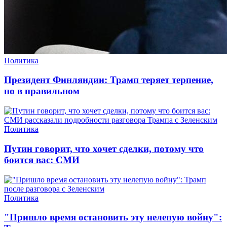
Политика
Президент Финляндии: Трамп теряет терпение,
но в правильном
Политика
Путин говорит, что хочет сделки, потому что
боится вас: СМИ
Политика
"Пришло время остановить эту нелепую войну":