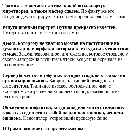
Трампята хвастаются этим, какой он молодец и
миротворец, а также мастер сделок.
По факту же это
общение демонстрирует, что из себя представляет сам Трамп.
Репутационный портрет Путина прекрасно известен.
Питерская гопота из секции по самбо.
Дебил, которому не хватило мозгов на поступление на
гуманитарный юрфак и который влез туда как чекистский
стукач.
Закомплексованное ничтожество, которое оторвало у
своего Запорожца глушитель чтобы вся улица обращала на
него внимание.
Серое убожество в гэбушке, которое сгодилось только на
организацию пьянок.
Бандюк, таскавший чемоданы за
авторитетом. Типичное русское восторженное чмо, с
восторгом смотрящее на западных господ, оказавшись на
русском троне.
Обиженный инфантил, когда западная элита отказалась
сажать за один стол с собой на равных гопника, чекиста,
бандюка.
Недогитлер, устроивший кровавую баню.
И Трамп называет это джентльменом.