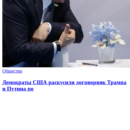
Общество
Демократы США раскусили договорняк Трампа
и Путина по