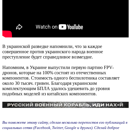
В украинской разведке напомнили, что за каждое
совершенное против украинского народа военное
преступление будет справедливое возмездие.
Напомним, в Украине выпустили первую партию FPV-
дронов, которые на 100% состоят из отечественных
компонентов. Стоимость одного беспилотника составляет
около 30 тысяч. гривен. Благодаря украинским
комплектующим БПЛА удалось удешевить до уровня
подобных моделей из китайских компонентов.
Вы поможете этому сайту, сделав несколько перепостов его публикаций в
социальных сетях (Facebook, Twitter, Google и других). Сделай доброе