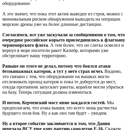
оборудование.
А это значит, что пока этот актив выведен из строя, можно с
минимальным риском обнаружения выводить на операции
морские дроны уже на более длинные дистанции.
Согласимся, все уже заскучали за сообщениями о том, что
очередное российское корыто присоединилось к флагману
черноморского флота
. А тем более, что он слегка осмелел и
вернул в море носители ракет Калибр, которыми уже
обстреливает нашу территорию.
Раньше он этого не делал, потому что боялся атаки
безэкипажных катеров, а тут у него страх исчез.
Видимо,
это связано с тем, что оборудование на вышках могло
отслеживать проход катеров и пока те доберутся до мест,
откуда противник запускает ракеты, корабли могли убраться
на базу. Теперь ситуация должна измениться.
И потом, Керченский мост явно заждался гостей.
Мы
предполагаем, что атака вышек это всего лишь расчистка
будущего поля боя. Ну а как оно там будет – увидим.
Ну а второе событие заключается в том, что Дания
передала ВСУ еще одну партию самолетов F-16.
Скажем