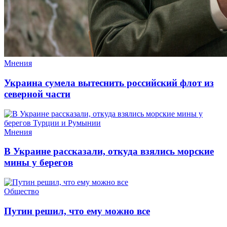
Мнения
Украина сумела вытеснить российский флот из
северной части
Мнения
В Украине рассказали, откуда взялись морские
мины у берегов
Общество
Путин решил, что ему можно все