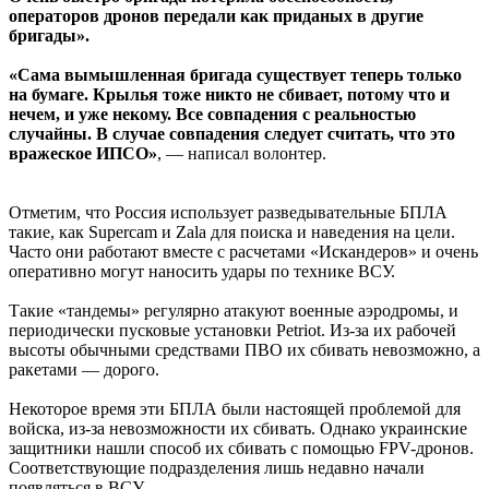
операторов дронов передали как приданых в другие
бригады».
«Сама вымышленная бригада существует теперь только
на бумаге. Крылья тоже никто не сбивает, потому что и
нечем, и уже некому. Все совпадения с реальностью
случайны. В случае совпадения следует считать, что это
вражеское ИПСО»
, — написал волонтер.
Отметим, что Россия использует разведывательные БПЛА
такие, как Supercam и Zala для поиска и наведения на цели.
Часто они работают вместе с расчетами «Искандеров» и очень
оперативно могут наносить удары по технике ВСУ.
Такие «тандемы» регулярно атакуют военные аэродромы, и
периодически пусковые установки Petriot. Из-за их рабочей
высоты обычными средствами ПВО их сбивать невозможно, а
ракетами — дорого.
Некоторое время эти БПЛА были настоящей проблемой для
войска, из-за невозможности их сбивать. Однако украинские
защитники нашли способ их сбивать с помощью FPV-дронов.
Соответствующие подразделения лишь недавно начали
появляться в ВСУ.