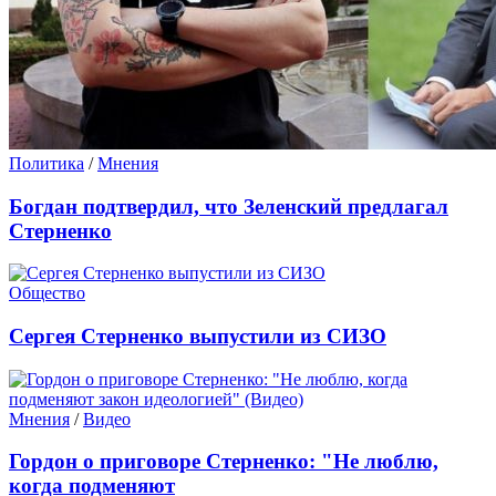
Политика
/
Мнения
Богдан подтвердил, что Зеленский предлагал
Стерненко
Общество
Сергея Стерненко выпустили из СИЗО
Мнения
/
Видео
Гордон о приговоре Стерненко: "Не люблю,
когда подменяют