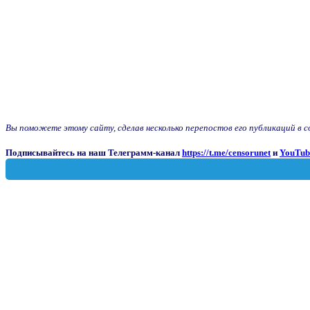
Вы поможете этому сайту, сделав несколько перепостов его публикаций в соц
Подписывайтесь на наш Телеграмм-канал
https://t.me/censorunet
и
YouTub