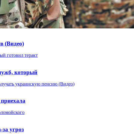
в (Видео)
служб, который
 приехала
-за угроз