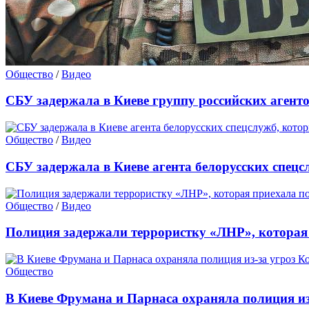
Общество
/
Видео
СБУ задержала в Киеве группу российских агенто
Общество
/
Видео
СБУ задержала в Киеве агента белорусских спец
Общество
/
Видео
Полиция задержали террористку «ЛНР», которая
Общество
В Киеве Фрумана и Парнаса охраняла полиция из