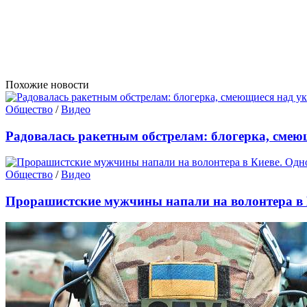
Похожие новости
Общество
/
Видео
Радовалась ракетным обстрелам: блогерка, смею
Общество
/
Видео
Прорашистские мужчины напали на волонтера в 