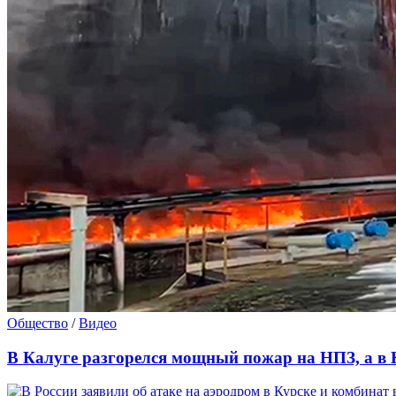
Общество
/
Видео
В Калуге разгорелся мощный пожар на НПЗ, а в 