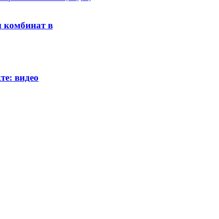
и комбинат в
те: видео