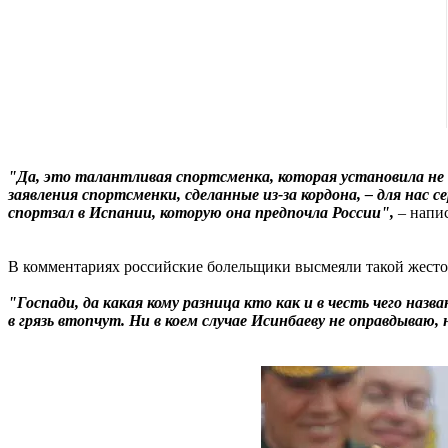
"Да, это талантливая спортсменка, которая установила не о
заявления спортсменки, сделанные из-за кордона, – для нас
спортзал в Испании, которую она предпочла России",
– напис
В комментариях российские болельщики высмеяли такой жесто
"Госпади, да какая кому разница кто как и в честь чего на
в грязь втопчут. Ни в коем случае Исинбаеву не оправдываю,