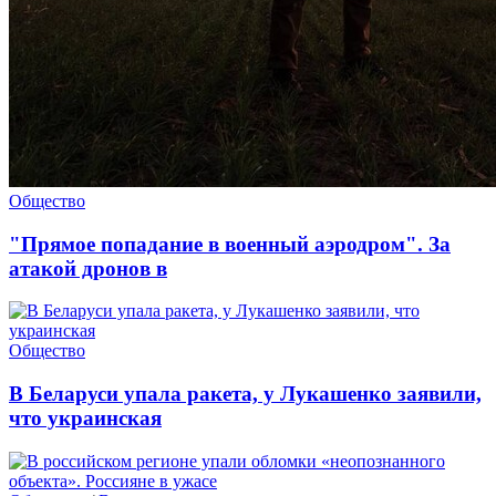
Общество
"Прямое попадание в военный аэродром". За
атакой дронов в
Общество
В Беларуси упала ракета, у Лукашенко заявили,
что украинская