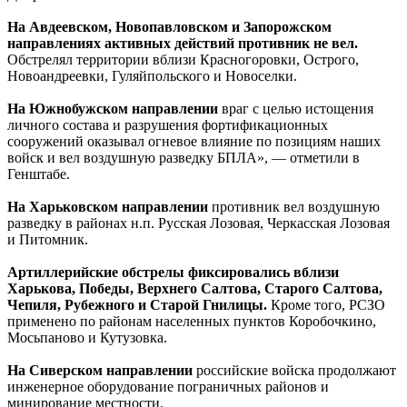
На Авдеевском, Новопавловском и Запорожском
направлениях активных действий противник не вел.
Обстрелял территории вблизи Красногоровки, Острого,
Новоандреевки, Гуляйпольского и Новоселки.
На Южнобужском направлении
враг с целью истощения
личного состава и разрушения фортификационных
сооружений оказывал огневое влияние по позициям наших
войск и вел воздушную разведку БПЛА», — отметили в
Генштабе.
На Харьковском направлении
противник вел воздушную
разведку в районах н.п. Русская Лозовая, Черкасская Лозовая
и Питомник.
Артиллерийские обстрелы фиксировались вблизи
Харькова, Победы, Верхнего Салтова, Старого Салтова,
Чепиля, Рубежного и Старой Гнилицы.
Кроме того, РСЗО
применено по районам населенных пунктов Коробочкино,
Мосьпаново и Кутузовка.
На Сиверском направлении
российские войска продолжают
инженерное оборудование пограничных районов и
минирование местности.