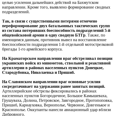
целью усиления дальнейших действий на Бахмутском
направлении. Кроме того, выявлено формирование сводных
подразделений.
Так, в связи с существенными потерями отмечено
переформирование двух батальонных тактических групп
из состава потерявших боеспособность подразделений 5-й
общевойсковой армии в одну сводную БТГр
. Также, по
имеющимся данным, противник вывел на восстановление
боеспособности подразделения 1-й отдельной мотострелковой
бригады 1-го армейского корпуса.
На Краматорском направлении враг обстреливал позиции
украинских войск из минометов, ствольной и реактивной
артиллерии в районах населенных пунктов Донецкое,
Стародубовка, Николаевка и Пришиб.
На Славянском направлении враг основные усилия
сосредотачивает на удержании ранее занятых позиций.
Артиллерийские обстрелы фиксировались в районах
населенных пунктов Богородичное, Большое Камышеваха,
Грушуваха, Долина, Петровское, Завгородное, Протопоповка,
Пришиб, Карнауховка, Вернополье, Червоное, Довгенькое и
Краснополье. Оккупанты нанесли авиационный удар вблизи
Дибровного.