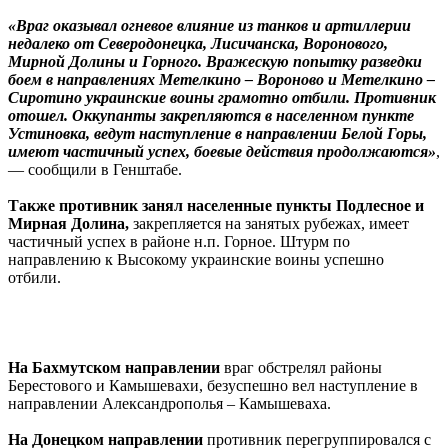
«Враг оказывал огневое влияние из танков и артиллерии
недалеко от Северодонецка, Лисичанска, Воронового,
Мирной Долины и Горного. Вражескую попытку разведки
боем в направлениях Метелкино – Вороново и Метелкино –
Сиротино украинские воины грамотно отбили. Противник
отошел. Оккупанты закрепляются в населенном пункте
Устиновка, ведут наступление в направлении Белой Горы,
имеют частичный успех, боевые действия продолжаются»
,
— сообщили в Генштабе.
Также противник занял населенные пункты Подлесное и
Мирная Долина,
закрепляется на занятых рубежах, имеет
частичный успех в районе н.п. Горное. Штурм по
направлению к Высокому украинские воины успешно
отбили.
На Бахмутском направлении
враг обстрелял районы
Берестового и Камышевахи, безуспешно вел наступление в
направлении Александрополья – Камышеваха.
На Донецком направлении
противник перегруппировался с