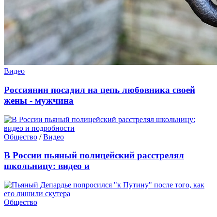
Видео
Россиянин посадил на цепь любовника своей
жены - мужчина
Общество
/
Видео
В России пьяный полицейский расстрелял
школьницу: видео и
Общество