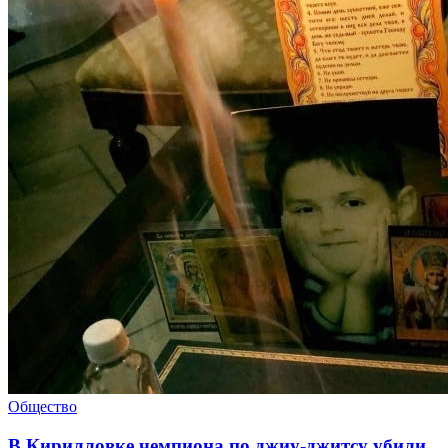
Общество
В Кирилловке чемпиона по джиу-джитсу убили