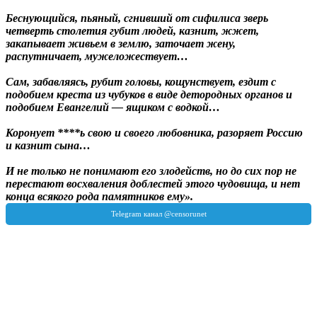
Беснующийся, пьяный, сгнивший от сифилиса зверь
четверть столетия губит людей, казнит, жжет,
закапывает живьем в землю, заточает жену,
распутничает, мужеложествует…
Сам, забавляясь, рубит головы, кощунствует, ездит с
подобием креста из чубуков в виде детородных органов и
подобием Евангелий — ящиком с водкой…
Коронует ****ь свою и своего любовника, разоряет Россию
и казнит сына…
И не только не понимают его злодейств, но до сих пор не
перестают восхваления доблестей этого чудовища, и нет
конца всякого рода памятников ему».