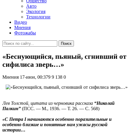
Общество
Авто
Экология
Технологии
Видео
Мнения
Фотожабы
Поиск
«Беснующийся, пьяный, сгнивший от
сифилиса зверь…»
Мнения
17-июн, 00:379
9 138
0
Лев Толстой, цитата из черновика рассказа
“Николай
Палкин”
(ПСС. — М., 1936. — Т. 26. — С. 568)
«С Петра І начинаются особенно поразительные и
особенно близкие и понятные нам ужасы русской
иcтории…