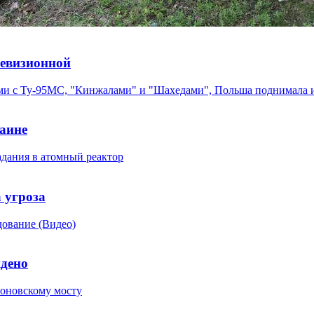
левизионной
раине
 угроза
дено