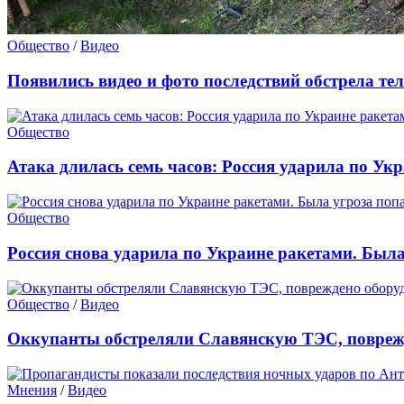
Общество
/
Видео
Появились видео и фото последствий обстрела те
Общество
Атака длилась семь часов: Россия ударила по Ук
Общество
Россия снова ударила по Украине ракетами. Была
Общество
/
Видео
Оккупанты обстреляли Славянскую ТЭС, повреж
Мнения
/
Видео