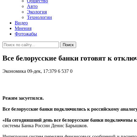
Общество
Авто
Экология
Технологии
Видео
Мнения
Фотожабы
Поиск
Все белорусские банки готовят к откл
Экономика
09-дек, 17:379
6 537
0
Режим засуетился.
Все белорусские банки подключились к российскому анало
«На сегодняшний день все белорусские банки подключены 
системы Банка России Денис Барышков.
Интеграция систем передачи финансовых сообщений и расчетов