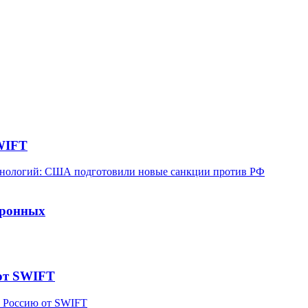
WIFT
оронных
 от SWIFT