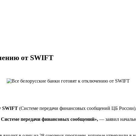
ючению от SWIFT
гу SWIFT
(Системе передачи финансовых сообщений ЦБ России)
к Системе передачи финансовых сообщений»,
— заявил начальн
 входит в одну из 28 союзных программ, которые утвердили в но