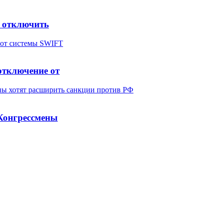
а отключить
отключение от
Конгрессмены