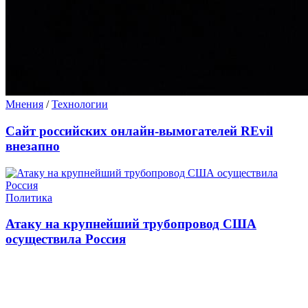
Мнения
/
Технологии
Сайт российских онлайн-вымогателей REvil
внезапно
Политика
Атаку на крупнейший трубопровод США
осуществила Россия