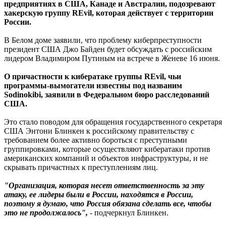
предприятиях в США, Канаде и Австралии, подозревают
хакерскую группу REvil, которая действует с территории
России.
В Белом доме заявили, что проблему киберпреступности
президент США Джо Байден будет обсуждать с российским
лидером Владимиром Путиным на встрече в Женеве 16 июня.
О причастности к кибератаке группы REvil, чьи
программы-вымогатели известны под названим
Sodinokibi, заявили в Федеральном бюро расследований
США.
Это стало поводом для обращения государственного секретаря
США Энтони Блинкен к российскому правительству с
требованием более активно бороться с преступными
группировками, которые осуществляют кибератаки против
американских компаний и объектов инфраструктуры, и не
скрывать причастных к преступлениям лиц.
"Организация, которая несет ответственность за эту
атаку, ее лидеры были в России, находятся в России,
поэтому я думаю, что Россия обязана сделать все, чтобы
это не продолжалось",
- подчеркнул Блинкен.