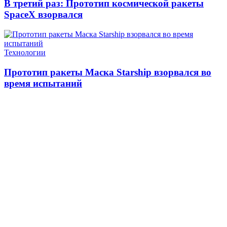
В третий раз: Прототип космической ракеты
SpaceX взорвался
Технологии
Прототип ракеты Маска Starship взорвался во
время испытаний