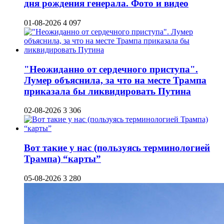
дня рождения генерала. Фото и видео
01-08-2026
4 097
"Неожиданно от сердечного приступа".
Лумер объяснила, за что на месте Трампа
приказала бы ликвидировать Путина
02-08-2026
3 306
Вот такие у нас (пользуясь терминологией
Трампа) “карты”
05-08-2026
3 280