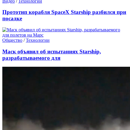
Видео
/
Технологии
Прототип корабля SpaceX Starship разбился при
посадке
Общество
/
Технологии
Маск объявил об испытаниях Starship,
разрабатываемого для