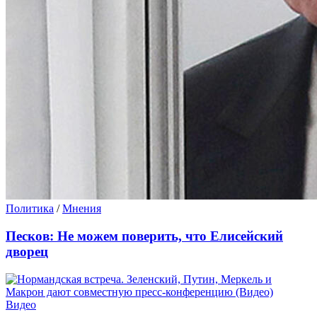
Политика
/
Мнения
Песков: Не можем поверить, что Елисейский
дворец
Видео