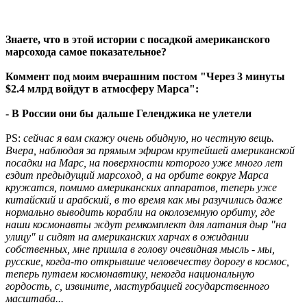
Знаете, что в этой истории с посадкой американского
марсохода самое показательное?
Коммент под моим вчерашним постом "Через 3 минуты
$2.4 млрд войдут в атмосферу Марса":
- В России они бы дальше Геленджика не улетели
PS:
сейчас я вам скажу очень обидную, но честную вещь.
Вчера, наблюдая за прямым эфиром крутейшей американской
посадки на Марс, на поверхности которого уже много лет
ездит предыдущий марсоход, а на орбите вокруг Марса
кружатся, помимо американских аппаратов, теперь уже
китайский и арабский, в то время как мы разучились даже
нормально выводить корабли на околоземную орбиту, где
наши космонавты ждут ремкомплект для латания дыр "на
улицу" и сидят на американских харчах в ожидании
собственных, мне пришла в голову очевидная мысль - мы,
русские, когда-то открывшие человечеству дорогу в космос,
теперь путаем космонавтику, некогда национальную
гордость, с, извините, мастурбацией государственного
масштаба...