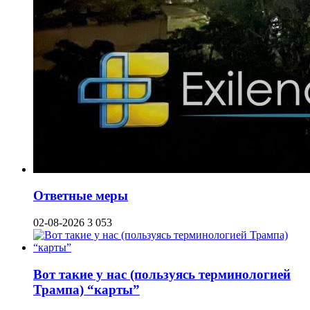
Ответные меры
02-08-2026
3 053
Вот такие у нас (пользуясь терминологией
Трампа) “карты”