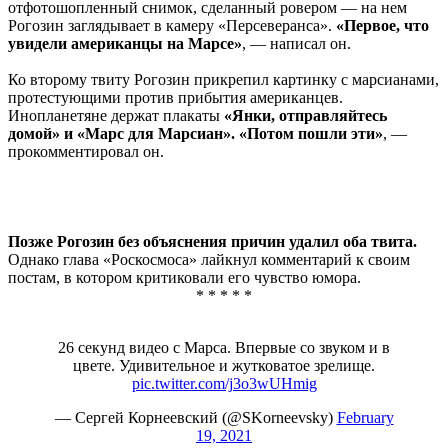
отфотошопленный снимок, сделанный ровером — на нем
Рогозин заглядывает в камеру «Персеверанса».
«Первое, что
увидели американцы на Марсе»
, — написал он.
Ко второму твиту Рогозин прикрепил картинку с марсианами,
протестующими против прибытия американцев.
Инопланетяне держат плакаты
«Янки, отправляйтесь
домой» и «Марс для Марсиан». «Потом пошли эти»
, —
прокомментировал он.
Позже Рогозин без объяснения причин удалил оба твита.
Однако глава «Роскосмоса» лайкнул комментарий к своим
постам, в котором критиковали его чувство юмора.
* * * * *
26 секунд видео с Марса. Впервые со звуком и в
цвете. Удивительное и жутковатое зрелище.
pic.twitter.com/j3o3wUHmig
— Сергей Корнеевский (@SKorneevsky)
February
19, 2021