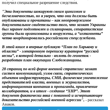
получил специальное разрешение следствия.
"Эти документы шокируют своим цинизмом и
бесчеловечностью, но я уверен, что они должны быть
опубликованы и прочитаны – как неопровержимое
документальное свидетельство того, что захват Украины
был заранее подготовлен и спланирован, сепаратистские
группы были организованы и вооружены, а “ихтамнеты”
четко координировались российскими спецслужбами.
В этой книге я впервые публикую “План по Харькову и
области” - электронную переписку кураторов “русской
весны”, в которой детально - вплоть до геометок -
разработан план оккупации Слобожанщины.
28 страниц по всей форме военной стратегии: захват
систем коммуникаций, узлов связи, стратегических
объектов инфраструктуры, СМИ, физическое уничтожение
представителей власти, военных и журналистов,
информационная компания и пропаганда, привлечение
коллаборантов, и в итоге - создание “ХНР”. Этот
документ фактически явка с повинной и исчерпывающее
доказательство российской военной агрессии",
- рассказал
Аваков.