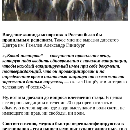
Введение «ковид-паспортов» в России было бы
правильным решением.
Такое мнение выразил директор
Центра им. Гамалеи Александр Гинцбург.
«„Ковид-паспорта“ — совершенно правильная вещь,
которую надо вводить одновременно с началом вакцинации,
чтобы каждый вакцинируемый имел при себе документ,
подтверждающий, что он провакцинирован и на
определенное время полностью защищен от возможности
заражения данным вирусом»,
— сказал Гинцбург в интервью
телеканалу «Россия-24».
Ну, вот мы доехали до вопроса клеймения стада.
В целом
все верно - медицина в течение 20 года превратилась в
обычную ветеринарию, где люди выступают в роли скота, не
имеющего ни прав, ни свободы, ни воли.
Соответственно, медики быстро переквалифицируются в
ветеринаров - если пациентами выступают животные, то о