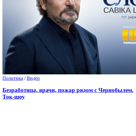
Политика
/
Видео
Безработица, врачи, пожар рядом с Чернобылем.
Ток-шоу