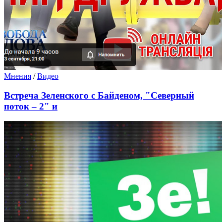
Мнения
/
Видео
Встреча Зеленского с Байденом, "Северный
поток – 2" и