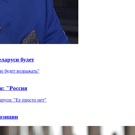
ларуси будет
и: "Россия
позиции