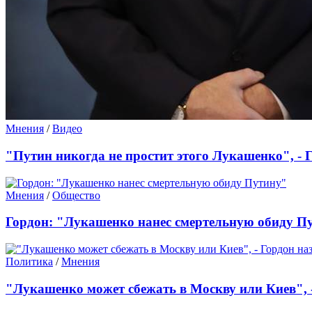
Мнения
/
Видео
"Путин никогда не простит этого Лукашенко", - 
Мнения
/
Общество
Гордон: "Лукашенко нанес смертельную обиду П
Политика
/
Мнения
"Лукашенко может сбежать в Москву или Киев", 