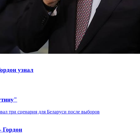
Гордон узнал
утину"
- Гордон