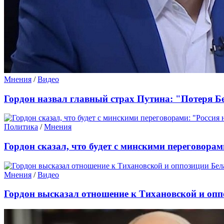
Мнения
/
Видео
Гордон назвал главный страх Путина: "Потеря Бе
Политика
/
Мнения
Гордон сказал, что будет с минскими переговорам
Мнения
/
Видео
Гордон высказал отношение к Тихановской и оп