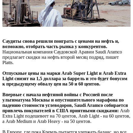
Cаудиты снова решили поиграть с ценами на нефть и,
возможно, отобрать часть рынка у конкурентов.
Национальная компания Саудовской Аравии Saudi Aramcо
предлагает скидки на нефть второй месяц подряд, пишет
Platts.
Отпускные цены на марки Arab Super Light и Arab Extra
Light снизят на 1,5 доллара за баррель и это будет бонусом
к предыдущему обвалу цен на 50 и 60 центов.
Впервые с начала нефтяной войны с Россией после
ультиматума Москвы и опустошительного марафона по
падению стоимости углеводоров, Saudi Aramco собирается
привлечь покупателей в США приятными скидками:
Arab
Extra Light подешевеет на 70 центов, Arab Light - на 60 центов,
а Arab Medium и Arab Heavy - на 50 центов.
В Европе, где пока Кремль пытается удержать баланс, но все