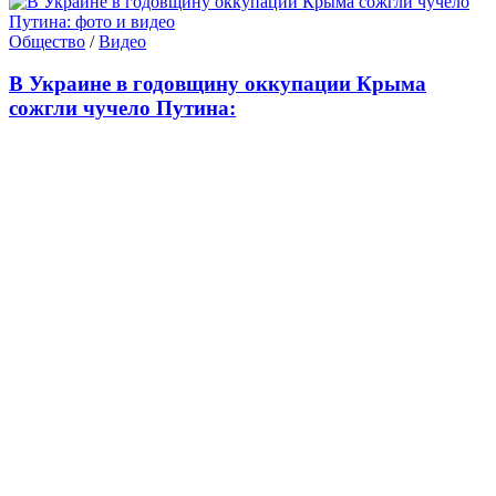
Общество
/
Видео
В Украине в годовщину оккупации Крыма
сожгли чучело Путина: