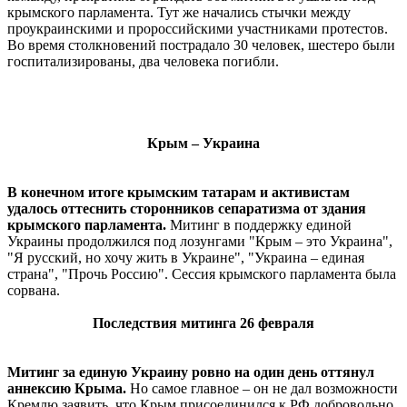
крымского парламента. Тут же начались стычки между
проукраинскими и пророссийскими участниками протестов.
Во время столкновений пострадало 30 человек, шестеро были
госпитализированы, два человека погибли.
Крым – Украина
В конечном итоге крымским татарам и активистам
удалось оттеснить сторонников сепаратизма от здания
крымского парламента.
Митинг в поддержку единой
Украины продолжился под лозунгами "Крым – это Украина",
"Я русский, но хочу жить в Украине", "Украина – единая
страна", "Прочь Россию". Сессия крымского парламента была
сорвана.
Последствия митинга 26 февраля
Митинг за единую Украину ровно на один день оттянул
аннексию Крыма.
Но самое главное – он не дал возможности
Кремлю заявить, что Крым присоединился к РФ добровольно.